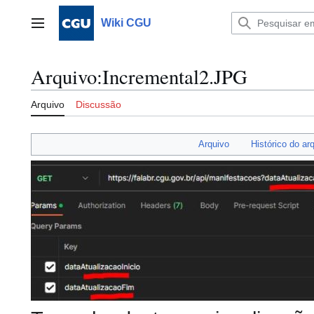
Ir
para
Wiki CGU
Menu principal
o
conteúdo
Arquivo
:
Incremental2.JPG
Arquivo
Discussão
Arquivo
Histórico do ar