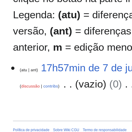
Legenda:
(atu)
= diferenç
versão,
(ant)
= diferenças
anterior,
m
= edição meno
7
17h57min de 7 de j
atu
ant
d
e
vazio
0
j
discussão
contribs
u
S
n
e
h
m
o
r
d
e
e
s
2
Política de privacidade
Sobre Wiki CGU
Termo de responsabilidade