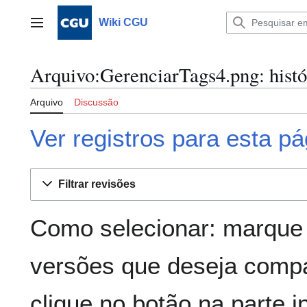
Ir
para
Wiki CGU
Menu principal
o
conteúdo
Arquivo:GerenciarTags4.png: histó
Arquivo
Discussão
Ver registros para esta pá
Filtrar revisões
Como selecionar: marque 
versões que deseja compa
clique no botão na parte in