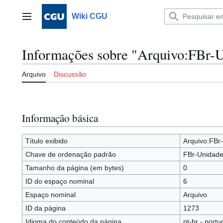
Ir
para
Wiki CGU
Menu principal
o
conteúdo
Informações sobre "Arquivo:FBr-
Arquivo
Discussão
Informação básica
Título exibido
Arquivo:FBr
Chave de ordenação padrão
FBr-Unidad
Tamanho da página (em bytes)
0
ID do espaço nominal
6
Espaço nominal
Arquivo
ID da página
1273
Idioma do conteúdo da página
pt-br - portu