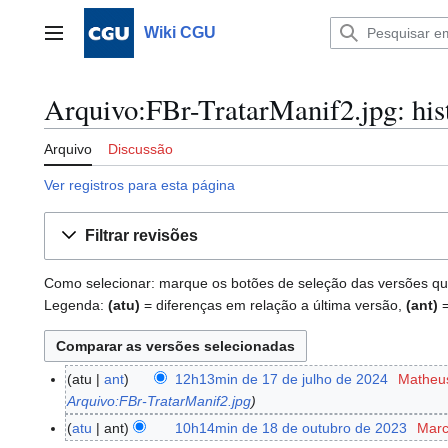
Ir
para
Wiki CGU
Menu principal
o
conteúdo
Arquivo:FBr-TratarManif2.jpg: his
Arquivo
Discussão
Ver registros para esta página
Filtrar revisões
Como selecionar: marque os botões de seleção das versões que 
Legenda:
(atu)
= diferenças em relação a última versão,
(ant)
=
atu
ant
12h13min de 17 de julho de 2024
Matheu
1
Arquivo:FBr-TratarManif2.jpg
7
d
atu
ant
10h14min de 18 de outubro de 2023
Marc
1
e