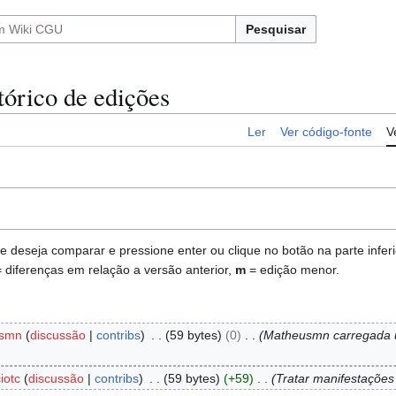
Pesquisar
tórico de edições
Ler
Ver código-fonte
V
deseja comparar e pressione enter ou clique no botão na parte inferio
 diferenças em relação a versão anterior,
m
= edição menor.
smn
discussão
contribs
59 bytes
0
Matheusmn carregada 
iotc
discussão
contribs
59 bytes
+59
Tratar manifestações