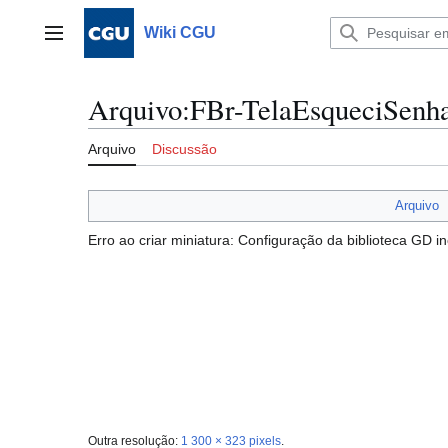
Ir
para
Wiki CGU
Menu principal
o
conteúdo
Arquivo
:
FBr-TelaEsqueciSenha
Arquivo
Discussão
Arquivo
Erro ao criar miniatura: Configuração da biblioteca GD
Outra resolução:
1 300 × 323 pixels
.