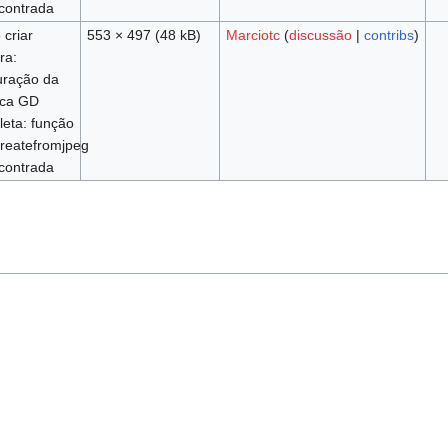
contrada
 criar
553 × 497
(48 kB)
Marciotc
(
discussão
|
contribs
)
ra:
uração da
eca GD
leta: função
reatefromjpeg
contrada