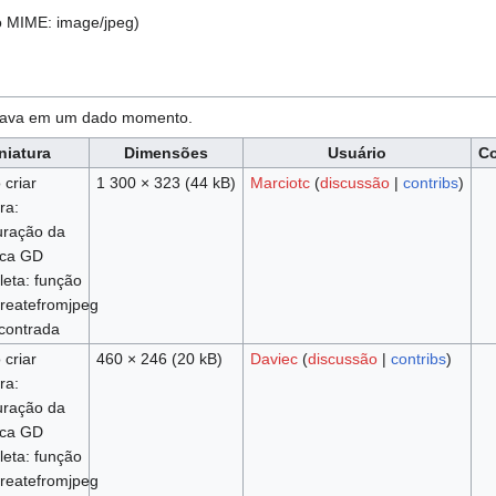
po MIME:
image/jpeg
)
estava em um dado momento.
niatura
Dimensões
Usuário
Co
 criar
1 300 × 323
(44 kB)
Marciotc
(
discussão
|
contribs
)
ra:
uração da
eca GD
leta: função
reatefromjpeg
contrada
 criar
460 × 246
(20 kB)
Daviec
(
discussão
|
contribs
)
ra:
uração da
eca GD
leta: função
reatefromjpeg