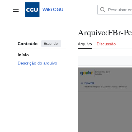
Ir
para
Wiki CGU
Menu principal
o
conteúdo
Arquivo
:
FBr-Pe
Conteúdo
Esconder
Arquivo
Discussão
Início
Descrição do arquivo