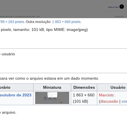
799 × 283 pixels
.
Outra resolução:
1 863 × 660 pixels
.
 pixels, tamanho: 101 kB, tipo MIME:
image/jpeg
)
e usuário
 para ver como o arquivo estava em um dado momento.
orário
Miniatura
Dimensões
Usuário
outubro de 2023
1 863 × 660
Marciotc
(101 kB)
(
discussão
|
con
e arquivo.