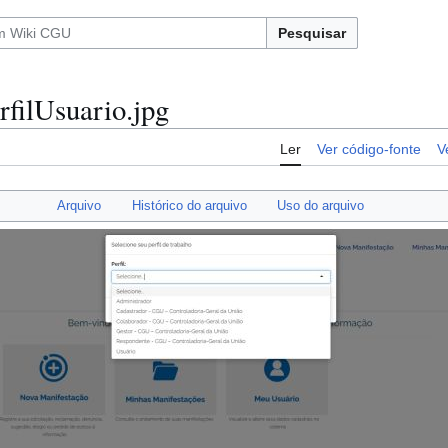
Pesquisar
rfilUsuario.jpg
Ler
Ver código-fonte
V
Arquivo
Histórico do arquivo
Uso do arquivo