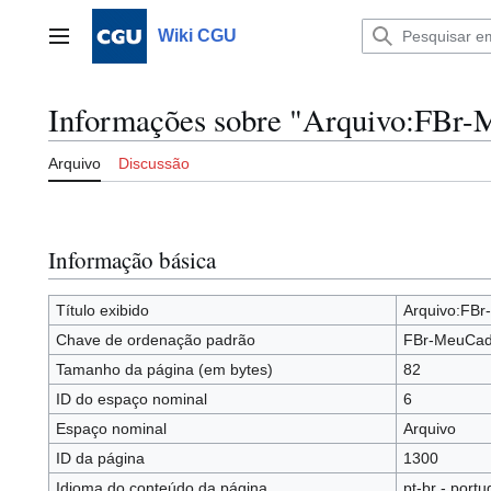
Ir
para
Wiki CGU
Menu principal
o
conteúdo
Informações sobre "Arquivo:FBr-
Arquivo
Discussão
Informação básica
Título exibido
Arquivo:FBr
Chave de ordenação padrão
FBr-MeuCada
Tamanho da página (em bytes)
82
ID do espaço nominal
6
Espaço nominal
Arquivo
ID da página
1300
Idioma do conteúdo da página
pt-br - portu