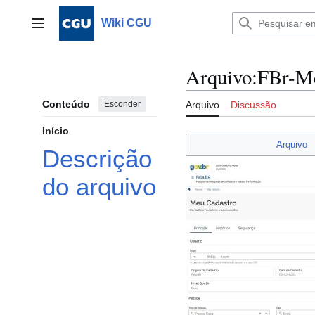
Ir
para
Wiki CGU
Menu principal
o
conteúdo
Arquivo
:
FBr-Me
Conteúdo
Esconder
Arquivo
Discussão
Início
Arquivo
Descrição
do arquivo