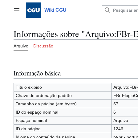
Ir
para
Wiki CGU
Menu principal
o
conteúdo
Informações sobre "Arquivo:FBr-
Arquivo
Discussão
Informação básica
Título exibido
Arquivo:FBr
Chave de ordenação padrão
FBr-ElogioC
Tamanho da página (em bytes)
57
ID do espaço nominal
6
Espaço nominal
Arquivo
ID da página
1246
Idioma do conteúdo da página
pt-br - portu