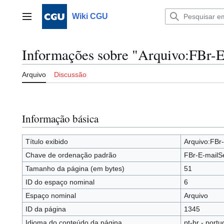
Ir
para
Wiki CGU
Menu principal
o
conteúdo
Informações sobre "Arquivo:FBr-
Arquivo
Discussão
Informação básica
Título exibido
Arquivo:FBr
Chave de ordenação padrão
FBr-E-mailS
Tamanho da página (em bytes)
51
ID do espaço nominal
6
Espaço nominal
Arquivo
ID da página
1345
Idioma do conteúdo da página
pt-br - portu