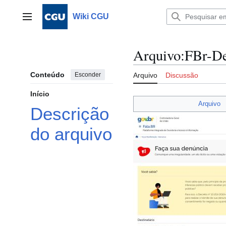
Ir
para
Wiki CGU
Menu principal
o
conteúdo
Arquivo
:
FBr-De
Conteúdo
Esconder
Arquivo
Discussão
Início
Arquivo
Descrição
do arquivo