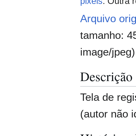
pixels
.
Outra 
Arquivo orig
tamanho: 45
image/jpeg
)
Descrição 
Tela de reg
(autor não i