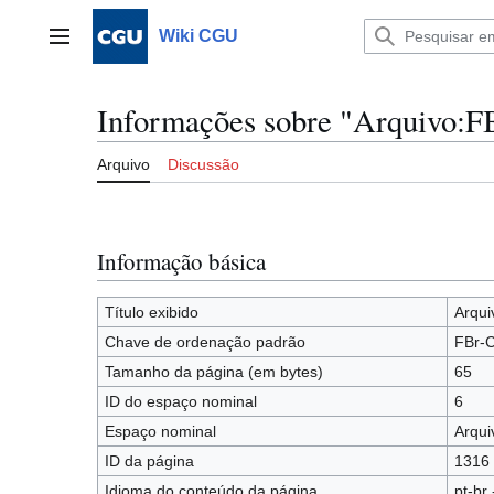
Ir
para
Wiki CGU
Menu principal
o
conteúdo
Informações sobre "Arquivo:F
Arquivo
Discussão
Informação básica
Título exibido
Arqui
Chave de ordenação padrão
FBr-C
Tamanho da página (em bytes)
65
ID do espaço nominal
6
Espaço nominal
Arqui
ID da página
1316
Idioma do conteúdo da página
pt-br