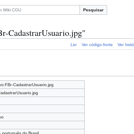
Pesquisar
Br-CadastrarUsuario.jpg"
Ler
Ver código-fonte
Ver histó
vo:FBr-CadastrarUsuario.jpg
adastrarUsuario.jpg
vo
 - português do Brasil