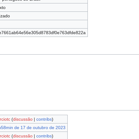
xto
izado
e7661ab64e56e305d8783df0e763dfde822a
ciotc
(
discussão
|
contribs
)
58min de 17 de outubro de 2023
ciotc
(
discussão
|
contribs
)