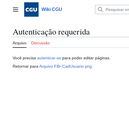
Ir
para
Wiki CGU
Menu principal
o
conteúdo
Autenticação requerida
Arquivo
Discussão
Você precisa
autenticar-se
para poder editar páginas.
Retornar para
Arquivo:FBr-CadUsuario.png
.