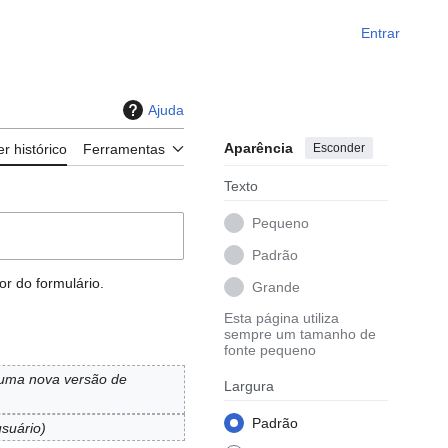
Entrar
Ajuda
Aparência
Esconder
er histórico
Ferramentas
Texto
Pequeno
Padrão
r do formulário.
Grande
Esta página utiliza
sempre um tamanho de
fonte pequeno
uma nova versão de
Largura
Padrão
usuário