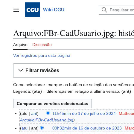
Ir
para
Wiki CGU
Menu principal
o
conteúdo
Arquivo:FBr-CadUsuario.jpg: histó
Arquivo
Discussão
Ver registros para esta página
Filtrar revisões
Como selecionar: marque os botões de seleção das versões que 
Legenda:
(atu)
= diferenças em relação a última versão,
(ant)
=
atu
ant
11h45min de 17 de julho de 2024
Matheu
1
Arquivo:FBr-CadUsuario.jpg
7
d
atu
ant
09h32min de 16 de outubro de 2023
Marc
1
e