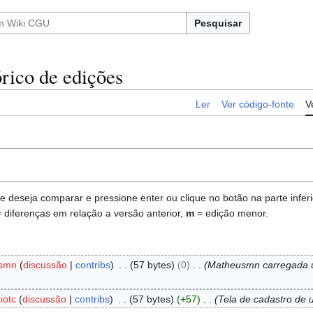
Pesquisar
rico de edições
Ler
Ver código-fonte
V
deseja comparar e pressione enter ou clique no botão na parte inferio
 diferenças em relação a versão anterior,
m
= edição menor.
smn
discussão
contribs
57 bytes
0
Matheusmn carregada 
iotc
discussão
contribs
57 bytes
+57
Tela de cadastro de 