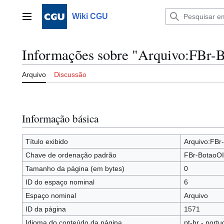
Ir
para
Wiki CGU
Menu principal
o
conteúdo
Informações sobre "Arquivo:FBr-B
Arquivo
Discussão
Informação básica
Título exibido
Arquivo:FBr
Chave de ordenação padrão
FBr-BotaoOI
Tamanho da página (em bytes)
0
ID do espaço nominal
6
Espaço nominal
Arquivo
ID da página
1571
Idioma do conteúdo da página
pt-br - portu