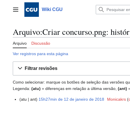
Ir
para
Wiki CGU
Menu principal
o
conteúdo
Arquivo:Criar concurso.png: histór
Arquivo
Discussão
Ver registros para esta página
Filtrar revisões
Como selecionar: marque os botões de seleção das versões que 
Legenda:
(atu)
= diferenças em relação a última versão,
(ant)
=
atu
ant
15h27min de 12 de janeiro de 2018
Monicakrs
1
S
2
e
d
m
e
r
j