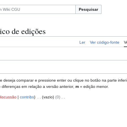
Pesquisar
ico de edições
Ler
Ver código-fonte
V
deseja comparar e pressione enter ou clique no botão na parte inferio
 diferenças em relação a versão anterior,
m
= edição menor.
discussão
contribs
vazio
0