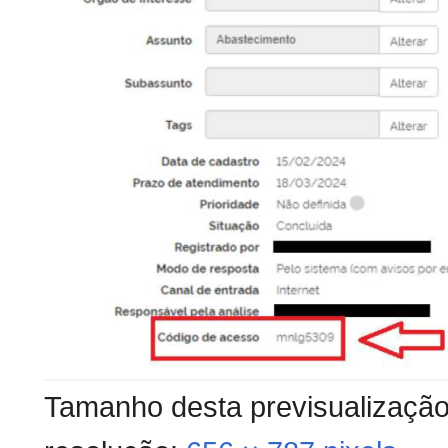
Tamanho desta previsualizaçã