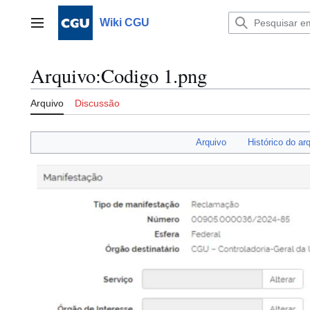
Ir
para
Wiki CGU
Menu principal
o
conteúdo
Arquivo
:
Codigo 1.png
Arquivo
Discussão
Arquivo
Histórico do ar