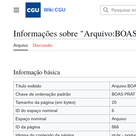
Ir
para
Wiki CGU
Menu principal
o
conteúdo
Informações sobre "Arquivo:BOAS
Arquivo
Discussão
Informação básica
Título exibido
Arquivo:BOA
Chave de ordenação padrão
BOAS PRAT 
Tamanho da página (em bytes)
20
ID do espaço nominal
6
Espaço nominal
Arquivo
ID da página
866
Idioma do conteúdo da página
pt-br - portu