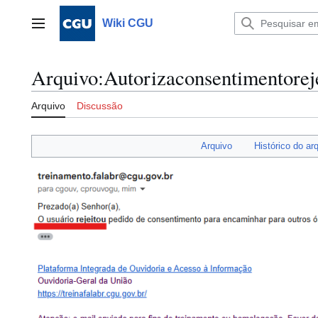
Ir
para
Wiki CGU
Menu principal
o
conteúdo
Arquivo
:
Autorizaconsentimentorej
Arquivo
Discussão
Arquivo
Histórico do ar