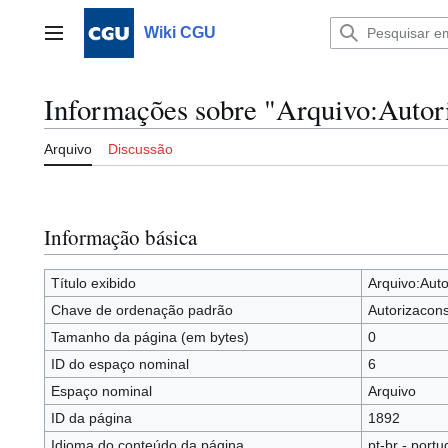
Ir
para
Wiki CGU
Menu principal
o
conteúdo
Informações sobre "Arquivo:Autor
Arquivo
Discussão
Informação básica
Título exibido
Arquivo:Aut
Chave de ordenação padrão
Autorizacon
Tamanho da página (em bytes)
0
ID do espaço nominal
6
Espaço nominal
Arquivo
ID da página
1892
Idioma do conteúdo da página
pt-br - portu