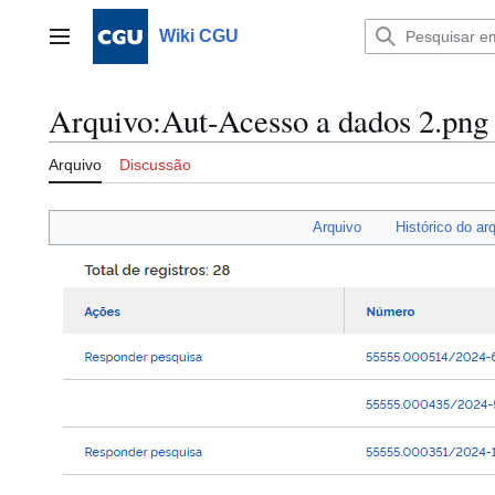
Ir
para
Wiki CGU
Menu principal
o
conteúdo
Arquivo
:
Aut-Acesso a dados 2.png
Arquivo
Discussão
Arquivo
Histórico do ar