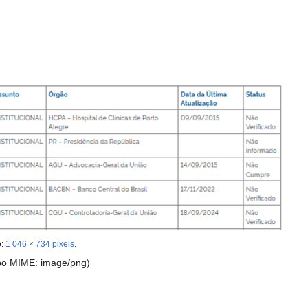
o:
1 046 × 734 pixels
.
ipo MIME:
image/png
)