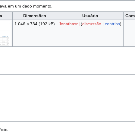
estava em um dado momento.
a
Dimensões
Usuário
Come
1 046 × 734
(192 kB)
Jonathasnj
(
discussão
|
contribs
)
7min.