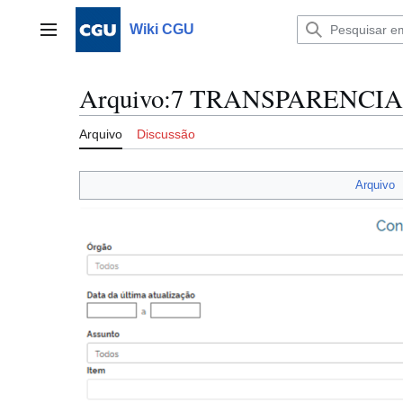
Ir
para
Wiki CGU
Menu principal
o
conteúdo
Arquivo
:
7 TRANSPARENCIA 
Arquivo
Discussão
Arquivo