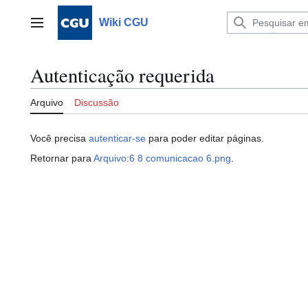
Ir
para
Wiki CGU
Menu principal
o
conteúdo
Autenticação requerida
Arquivo
Discussão
Você precisa
autenticar-se
para poder editar páginas.
Retornar para
Arquivo:6 8 comunicacao 6.png
.