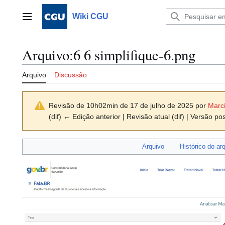
Ir
para
Wiki CGU
Menu principal
o
conteúdo
Arquivo
:
6 6 simplifique-6.png
Arquivo
Discussão
Revisão de 10h02min de 17 de julho de 2025 por
Marci
(dif) ← Edição anterior | Revisão atual (dif) | Versão pos
Arquivo
Histórico do ar