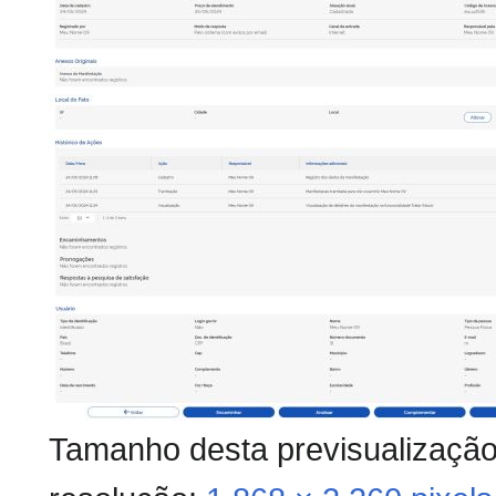
Tamanho desta previsualizaçã