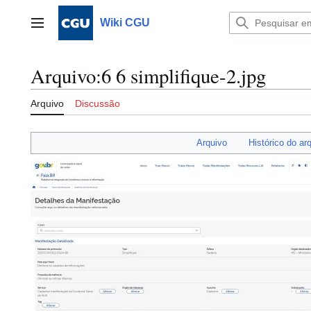
Ir
para
Wiki CGU
Menu principal
o
conteúdo
Arquivo
:
6 6 simplifique-2.jpg
Arquivo
Discussão
Arquivo
Histórico do ar