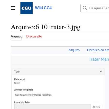
Ir
para
Wiki CGU
Menu principal
o
conteúdo
Arquivo
:
6 10 tratar-3.jpg
Arquivo
Discussão
Arquivo
Histórico do ar