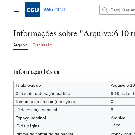
Ir
para
Wiki CGU
Menu principal
o
conteúdo
Informações sobre "Arquivo:6 10 t
Arquivo
Discussão
Informação básica
Título exibido
Arquivo:6 10
Chave de ordenação padrão
6 10 tratar-
Tamanho da página (em bytes)
0
ID do espaço nominal
6
Espaço nominal
Arquivo
ID da página
1909
Idioma do conteúdo da página
pt-br - portu