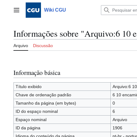
Ir
para
Wiki CGU
Menu principal
o
conteúdo
Informações sobre "Arquivo:6 10 
Arquivo
Discussão
Informação básica
Título exibido
Arquivo:6 1
Chave de ordenação padrão
6 10 encami
Tamanho da página (em bytes)
0
ID do espaço nominal
6
Espaço nominal
Arquivo
ID da página
1906
Idioma do conteúdo da página
pt-br - portu