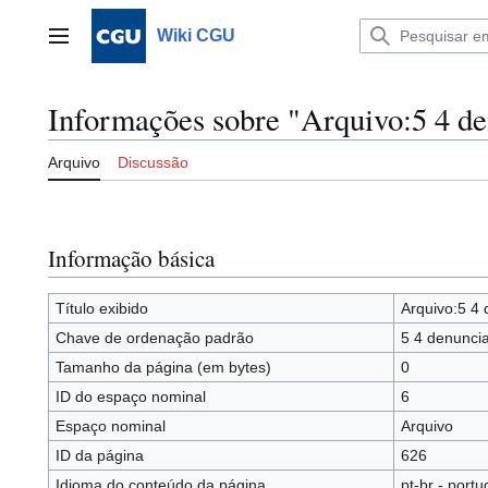
Ir
para
Wiki CGU
Menu principal
o
conteúdo
Informações sobre "Arquivo:5 4 de
Arquivo
Discussão
Informação básica
Título exibido
Arquivo:5 4 
Chave de ordenação padrão
5 4 denuncia
Tamanho da página (em bytes)
0
ID do espaço nominal
6
Espaço nominal
Arquivo
ID da página
626
Idioma do conteúdo da página
pt-br - portu