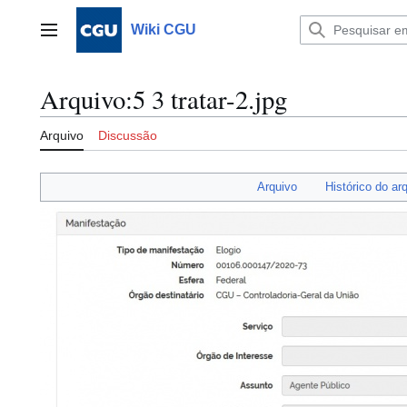
Ir
para
Wiki CGU
Menu principal
o
conteúdo
Arquivo
:
5 3 tratar-2.jpg
Arquivo
Discussão
Arquivo
Histórico do ar