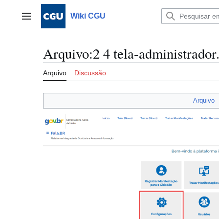
Ir
para
Wiki CGU
Menu principal
o
conteúdo
Arquivo
:
2 4 tela-administrador
Arquivo
Discussão
Arquivo