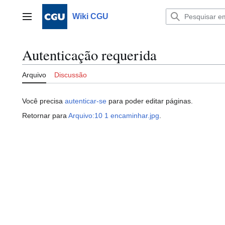
Ir
para
Wiki CGU
Menu principal
o
conteúdo
Autenticação requerida
Arquivo
Discussão
Você precisa
autenticar-se
para poder editar páginas.
Retornar para
Arquivo:10 1 encaminhar.jpg
.