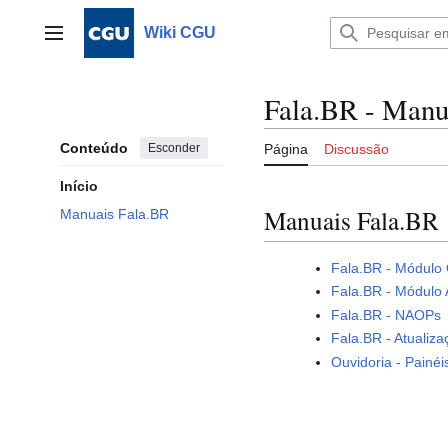
Ir
para
Wiki CGU
Menu principal
o
conteúdo
Fala.BR - Manu
Conteúdo
Esconder
Página
Discussão
Início
Manuais Fala.BR
Manuais Fala.BR
Fala.BR - Módulo 
Fala.BR - Módulo 
Fala.BR - NAOPs
Fala.BR - Atualiz
Ouvidoria - Painé